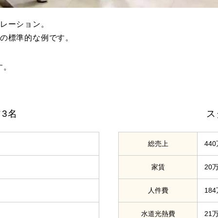
ミレーション。
合の標準的な例です。
す。
3名
ス
総売上
44
家賃
20
人件費
18
水道光熱費
21