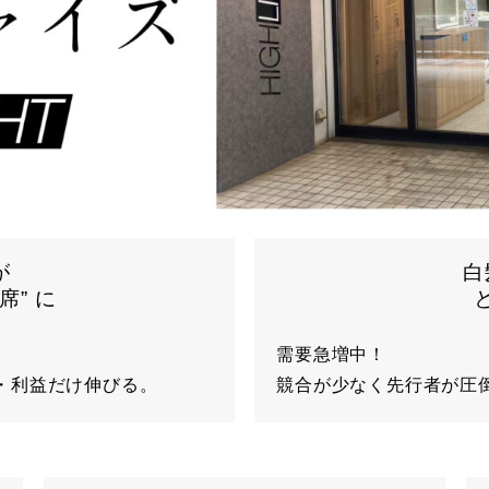
が
白
席” に
需要急増中！
・利益だけ伸びる。
競合が少なく先行者が圧